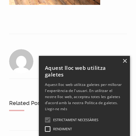
laura
×
Aquest lloc web utilitza
galetes
Aquest lloc web utilitza galetes per millorar
l'experiència de l'usuari. En utilitzar el
nostre lloc web, accepteu totes les galetes
Related Posts
d’acord amb la nostra Política de galetes.
Llegir-ne més
ESTRICTAMENT NECESSÀRIES
RENDIMENT