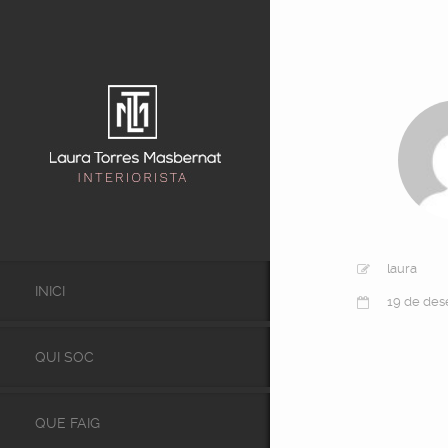
laura
INICI
19 de des
QUI SOC
QUE FAIG