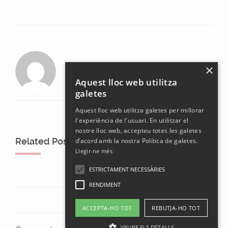
laura
×
Aquest lloc web utilitza
galetes
Aquest lloc web utilitza galetes per millorar
l'experiència de l'usuari. En utilitzar el
nostre lloc web, accepteu totes les galetes
Related Posts
d’acord amb la nostra Política de galetes.
Llegir-ne més
ESTRICTAMENT NECESSÀRIES
RENDIMENT
ACCEPTA-HO TOT
REBUTJA-HO TOT
VEURE ELS DETALLS