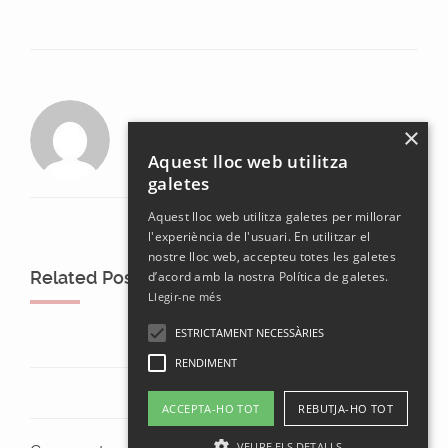
laura
×
Aquest lloc web utilitza
galetes
Aquest lloc web utilitza galetes per millorar
l'experiència de l'usuari. En utilitzar el
nostre lloc web, accepteu totes les galetes
Related Posts
d’acord amb la nostra Política de galetes.
Llegir-ne més
ESTRICTAMENT NECESSÀRIES
RENDIMENT
ACCEPTA-HO TOT
REBUTJA-HO TOT
VEURE ELS DETALLS