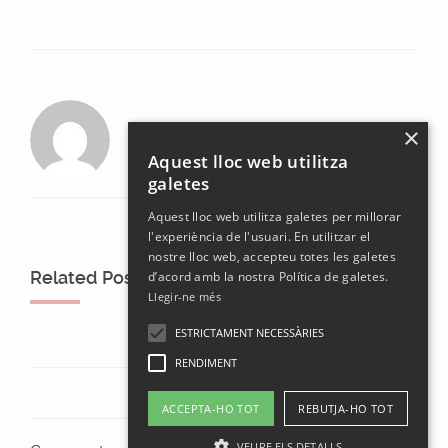
laura
×
Aquest lloc web utilitza
galetes
Aquest lloc web utilitza galetes per millorar
l'experiència de l'usuari. En utilitzar el
nostre lloc web, accepteu totes les galetes
Related Posts
d’acord amb la nostra Política de galetes.
Llegir-ne més
ESTRICTAMENT NECESSÀRIES
RENDIMENT
ACCEPTA-HO TOT
REBUTJA-HO TOT
VEURE ELS DETALLS