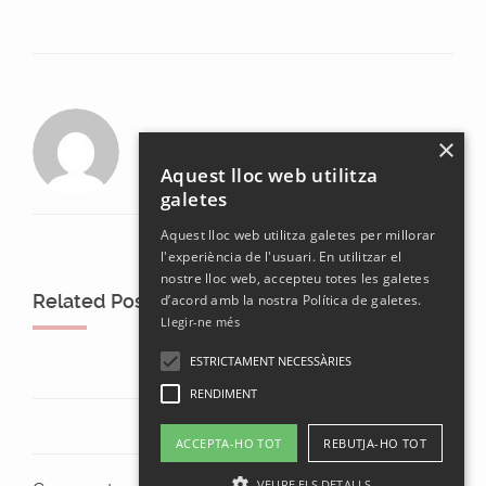
laura
×
Aquest lloc web utilitza
galetes
Aquest lloc web utilitza galetes per millorar
l'experiència de l'usuari. En utilitzar el
nostre lloc web, accepteu totes les galetes
Related Posts
d’acord amb la nostra Política de galetes.
Llegir-ne més
ESTRICTAMENT NECESSÀRIES
RENDIMENT
ACCEPTA-HO TOT
REBUTJA-HO TOT
VEURE ELS DETALLS