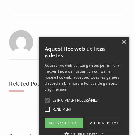
laura
×
Aquest lloc web utilitza
galetes
Aquest lloc web utilitza galetes per millorar
l'experiència de l'usuari. En utilitzar el
nostre lloc web, accepteu totes les galetes
Related Posts
d’acord amb la nostra Política de galetes.
Llegir-ne més
ESTRICTAMENT NECESSÀRIES
RENDIMENT
ACCEPTA-HO TOT
REBUTJA-HO TOT
VEURE ELS DETALLS