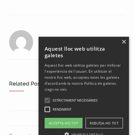
laura
×
Aquest lloc web utilitza
galetes
Aquest lloc web utilitza galetes per millorar
l'experiència de l'usuari. En utilitzar el
nostre lloc web, accepteu totes les galetes
Related Posts
d’acord amb la nostra Política de galetes.
Llegir-ne més
ESTRICTAMENT NECESSÀRIES
RENDIMENT
ACCEPTA-HO TOT
REBUTJA-HO TOT
VEURE ELS DETALLS