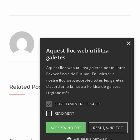
laura
×
Aquest lloc web utilitza
galetes
Aquest lloc web utilitza galetes per millorar
l'experiència de l'usuari. En utilitzar el
nostre lloc web, accepteu totes les galetes
Related Posts
d’acord amb la nostra Política de galetes.
Llegir-ne més
ESTRICTAMENT NECESSÀRIES
RENDIMENT
ACCEPTA-HO TOT
REBUTJA-HO TOT
VEURE ELS DETALLS