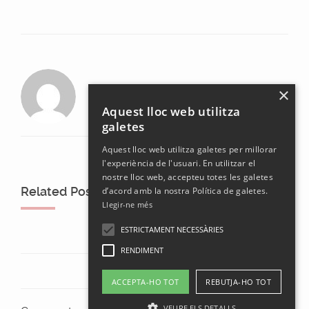
laura
×
Aquest lloc web utilitza
galetes
Aquest lloc web utilitza galetes per millorar
l'experiència de l'usuari. En utilitzar el
nostre lloc web, accepteu totes les galetes
Related Posts
d’acord amb la nostra Política de galetes.
Llegir-ne més
ESTRICTAMENT NECESSÀRIES
RENDIMENT
ACCEPTA-HO TOT
REBUTJA-HO TOT
VEURE ELS DETALLS