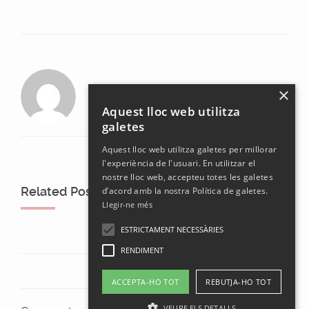
laura
×
Aquest lloc web utilitza
galetes
Aquest lloc web utilitza galetes per millorar
l'experiència de l'usuari. En utilitzar el
nostre lloc web, accepteu totes les galetes
Related Posts
d’acord amb la nostra Política de galetes.
Llegir-ne més
ESTRICTAMENT NECESSÀRIES
RENDIMENT
ACCEPTA-HO TOT
REBUTJA-HO TOT
VEURE ELS DETALLS