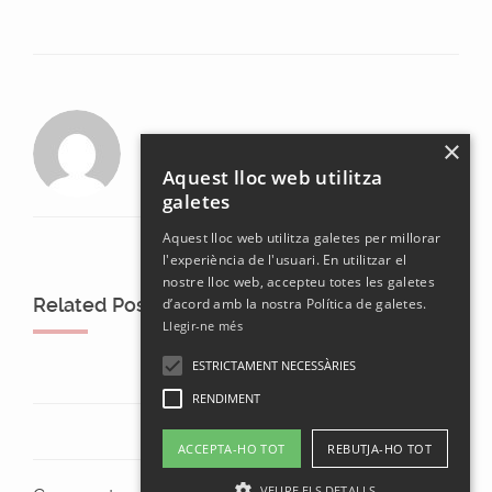
laura
×
Aquest lloc web utilitza
galetes
Aquest lloc web utilitza galetes per millorar
l'experiència de l'usuari. En utilitzar el
nostre lloc web, accepteu totes les galetes
Related Posts
d’acord amb la nostra Política de galetes.
Llegir-ne més
ESTRICTAMENT NECESSÀRIES
RENDIMENT
ACCEPTA-HO TOT
REBUTJA-HO TOT
VEURE ELS DETALLS