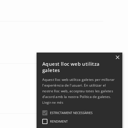
×
Aquest lloc web utilitza
galetes
Aquest lloc web utilitza galetes per millorar
l'experiència de l'usuari. En utilitzar el
nostre lloc web, accepteu totes les galetes
d’acord amb la nostra Política de galetes.
Llegir-ne més
ESTRICTAMENT NECESSÀRIES
RENDIMENT