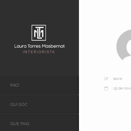
laura
INICI
19 de no
QUI SOC
QUE FAIG