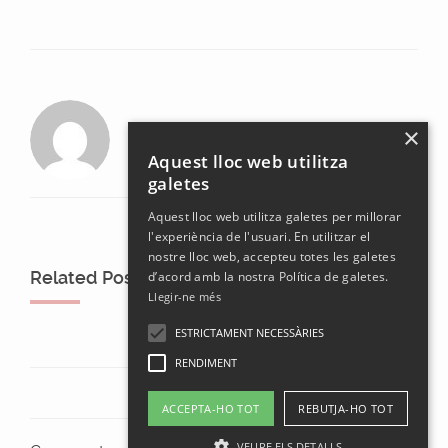
laura
×
Aquest lloc web utilitza
galetes
Aquest lloc web utilitza galetes per millorar
l'experiència de l'usuari. En utilitzar el
nostre lloc web, accepteu totes les galetes
Related Posts
d’acord amb la nostra Política de galetes.
Llegir-ne més
ESTRICTAMENT NECESSÀRIES
RENDIMENT
ACCEPTA-HO TOT
REBUTJA-HO TOT
VEURE ELS DETALLS