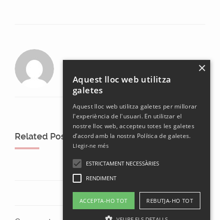
laura
×
Aquest lloc web utilitza
galetes
Aquest lloc web utilitza galetes per millorar
l'experiència de l'usuari. En utilitzar el
nostre lloc web, accepteu totes les galetes
Related Posts
d’acord amb la nostra Política de galetes.
Llegir-ne més
ESTRICTAMENT NECESSÀRIES
RENDIMENT
ACCEPTA-HO TOT
REBUTJA-HO TOT
VEURE ELS DETALLS