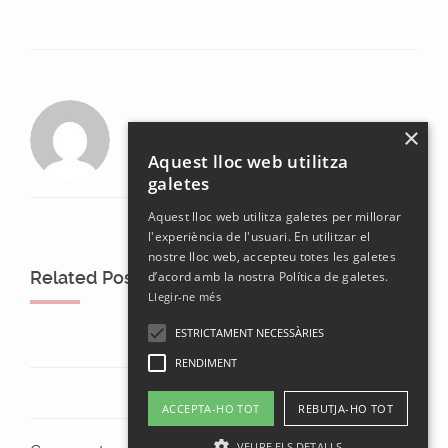
laura
×
Aquest lloc web utilitza
galetes
Aquest lloc web utilitza galetes per millorar
l'experiència de l'usuari. En utilitzar el
nostre lloc web, accepteu totes les galetes
Related Posts
d’acord amb la nostra Política de galetes.
Llegir-ne més
ESTRICTAMENT NECESSÀRIES
RENDIMENT
ACCEPTA-HO TOT
REBUTJA-HO TOT
VEURE ELS DETALLS