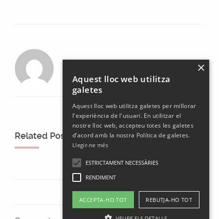
laura
×
Aquest lloc web utilitza
galetes
Aquest lloc web utilitza galetes per millorar
l'experiència de l'usuari. En utilitzar el
nostre lloc web, accepteu totes les galetes
Related Posts
d’acord amb la nostra Política de galetes.
Llegir-ne més
ESTRICTAMENT NECESSÀRIES
RENDIMENT
ACCEPTA-HO TOT
REBUTJA-HO TOT
VEURE ELS DETALLS