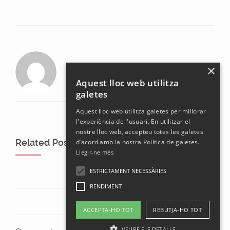
laura
×
Aquest lloc web utilitza
galetes
Aquest lloc web utilitza galetes per millorar
l'experiència de l'usuari. En utilitzar el
nostre lloc web, accepteu totes les galetes
Related Posts
d’acord amb la nostra Política de galetes.
Llegir-ne més
ESTRICTAMENT NECESSÀRIES
RENDIMENT
ACCEPTA-HO TOT
REBUTJA-HO TOT
VEURE ELS DETALLS