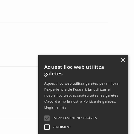
×
Aquest lloc web utilitza
galetes
Aquest lloc web utilitza galetes per millorar
l'experiència de l'usuari. En utilitzar el
nostre lloc web, accepteu totes les galetes
d’acord amb la nostra Política de galetes.
Llegir-ne més
ESTRICTAMENT NECESSÀRIES
RENDIMENT