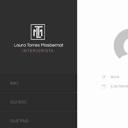
laura
INICI
5 de febr
QUI SOC
QUE FAIG