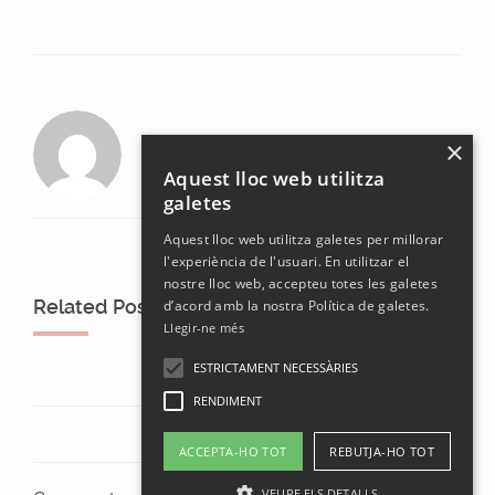
laura
×
Aquest lloc web utilitza
galetes
Aquest lloc web utilitza galetes per millorar
l'experiència de l'usuari. En utilitzar el
nostre lloc web, accepteu totes les galetes
Related Posts
d’acord amb la nostra Política de galetes.
Llegir-ne més
ESTRICTAMENT NECESSÀRIES
RENDIMENT
ACCEPTA-HO TOT
REBUTJA-HO TOT
VEURE ELS DETALLS