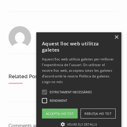
laura
×
Aquest lloc web utilitza
galetes
Aquest lloc web utilitza galetes per millorar
l'experiència de l'usuari. En utilitzar el
nostre lloc web, accepteu totes les galetes
Related Posts
d’acord amb la nostra Política de galetes.
Llegir-ne més
ESTRICTAMENT NECESSÀRIES
RENDIMENT
ACCEPTA-HO TOT
REBUTJA-HO TOT
VEURE ELS DETALLS
Comments are closed.