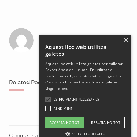
laura
×
Aquest lloc web utilitza
galetes
Aquest lloc web utilitza galetes per millorar
l'experiència de l'usuari. En utilitzar el
nostre lloc web, accepteu totes les galetes
Related Posts
d’acord amb la nostra Política de galetes.
Llegir-ne més
ESTRICTAMENT NECESSÀRIES
RENDIMENT
ACCEPTA-HO TOT
REBUTJA-HO TOT
VEURE ELS DETALLS
Comments are closed.