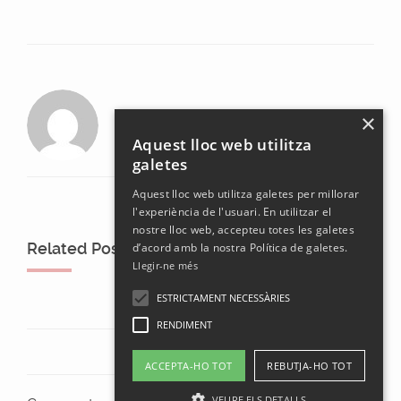
laura
×
Aquest lloc web utilitza
galetes
Aquest lloc web utilitza galetes per millorar
l'experiència de l'usuari. En utilitzar el
nostre lloc web, accepteu totes les galetes
Related Posts
d’acord amb la nostra Política de galetes.
Llegir-ne més
ESTRICTAMENT NECESSÀRIES
RENDIMENT
ACCEPTA-HO TOT
REBUTJA-HO TOT
VEURE ELS DETALLS