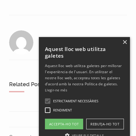
laura
×
Aquest lloc web utilitza
galetes
Aquest lloc web utilitza galetes per millorar
l'experiència de l'usuari. En utilitzar el
nostre lloc web, accepteu totes les galetes
Related Posts
d’acord amb la nostra Política de galetes.
Llegir-ne més
ESTRICTAMENT NECESSÀRIES
RENDIMENT
ACCEPTA-HO TOT
REBUTJA-HO TOT
VEURE ELS DETALLS