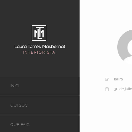
laura
INICI
30 de juli
QUI SOC
QUE FAIG