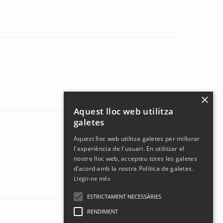
×
Aquest lloc web utilitza
galetes
Aquest lloc web utilitza galetes per millorar
l'experiència de l'usuari. En utilitzar el
nostre lloc web, accepteu totes les galetes
d’acord amb la nostra Política de galetes.
Llegir-ne més
ESTRICTAMENT NECESSÀRIES
RENDIMENT