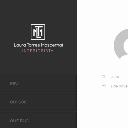
laura
INICI
2 de nov
QUI SOC
QUE FAIG