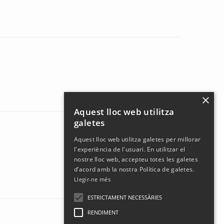
×
Aquest lloc web utilitza
galetes
Aquest lloc web utilitza galetes per millorar
l'experiència de l'usuari. En utilitzar el
nostre lloc web, accepteu totes les galetes
d’acord amb la nostra Política de galetes.
Llegir-ne més
ESTRICTAMENT NECESSÀRIES
RENDIMENT