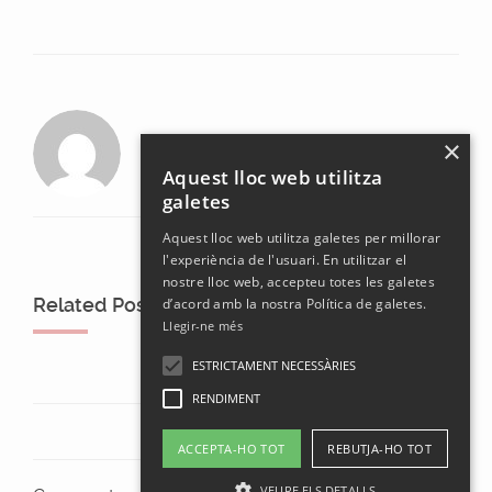
laura
×
Aquest lloc web utilitza
galetes
Aquest lloc web utilitza galetes per millorar
l'experiència de l'usuari. En utilitzar el
nostre lloc web, accepteu totes les galetes
Related Posts
d’acord amb la nostra Política de galetes.
Llegir-ne més
ESTRICTAMENT NECESSÀRIES
RENDIMENT
ACCEPTA-HO TOT
REBUTJA-HO TOT
VEURE ELS DETALLS