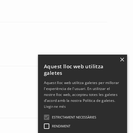
×
Aquest lloc web utilitza
galetes
Aquest lloc web utilitza galetes per millorar
l'experiència de l'usuari. En utilitzar el
nostre lloc web, accepteu totes les galetes
d’acord amb la nostra Política de galetes.
Llegir-ne més
ESTRICTAMENT NECESSÀRIES
RENDIMENT