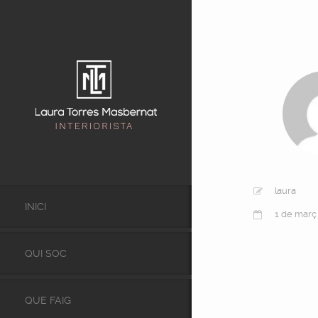
laura
INICI
1 de març
QUI SOC
QUE FAIG