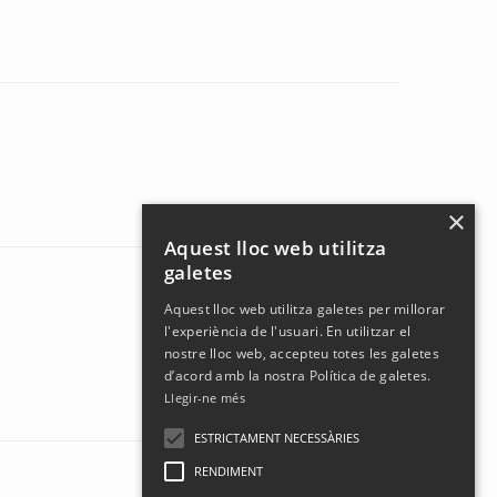
×
Aquest lloc web utilitza
galetes
Aquest lloc web utilitza galetes per millorar
l'experiència de l'usuari. En utilitzar el
nostre lloc web, accepteu totes les galetes
d’acord amb la nostra Política de galetes.
Llegir-ne més
ESTRICTAMENT NECESSÀRIES
RENDIMENT