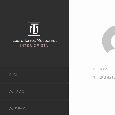
laura
INICI
16 d'abril
QUI SOC
QUE FAIG