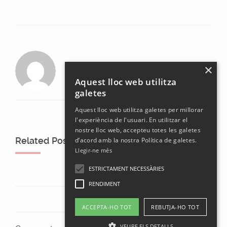
laura
×
Aquest lloc web utilitza
galetes
Aquest lloc web utilitza galetes per millorar
l'experiència de l'usuari. En utilitzar el
nostre lloc web, accepteu totes les galetes
Related Posts
d’acord amb la nostra Política de galetes.
Llegir-ne més
ESTRICTAMENT NECESSÀRIES
RENDIMENT
ACCEPTA-HO TOT
REBUTJA-HO TOT
VEURE ELS DETALLS