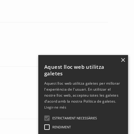
×
Aquest lloc web utilitza
galetes
Aquest lloc web utilitza galetes per millorar
l'experiència de l'usuari. En utilitzar el
nostre lloc web, accepteu totes les galetes
d’acord amb la nostra Política de galetes.
Llegir-ne més
ESTRICTAMENT NECESSÀRIES
RENDIMENT