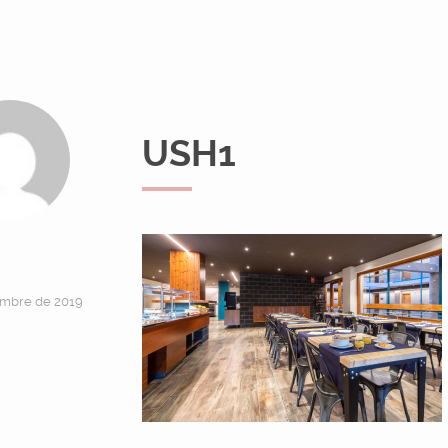
USH1
embre de 2019