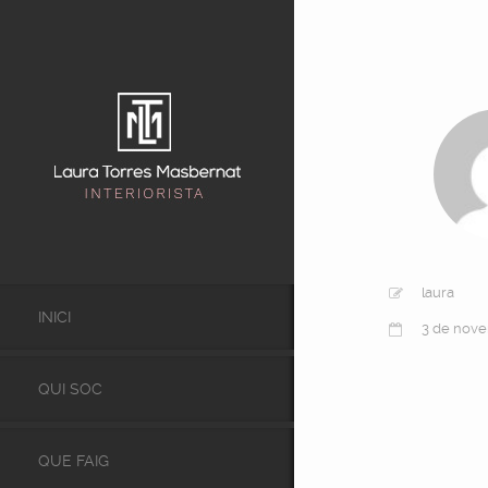
laura
INICI
3 de nov
QUI SOC
QUE FAIG