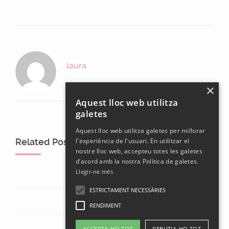
laura
×
Aquest lloc web utilitza
galetes
Aquest lloc web utilitza galetes per millorar
Related Posts
l'experiència de l'usuari. En utilitzar el
nostre lloc web, accepteu totes les galetes
d’acord amb la nostra Política de galetes.
Llegir-ne més
ESTRICTAMENT NECESSÀRIES
RENDIMENT
ACCEPTA-HO TOT
REBUTJA-HO TOT