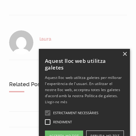
laura
×
Aquest lloc web utilitza
galetes
Aquest lloc web utilitza galetes per millorar
Related Posts
l'experiència de l'usuari. En utilitzar el
nostre lloc web, accepteu totes les galetes
d’acord amb la nostra Política de galetes.
Llegir-ne més
ESTRICTAMENT NECESSÀRIES
RENDIMENT
ACCEPTA-HO TOT
REBUTJA-HO TOT