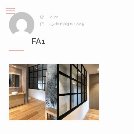
laura
25 de maig de 2019
FA1