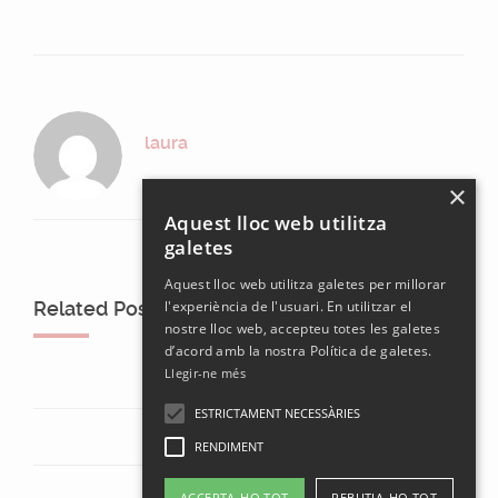
laura
×
Aquest lloc web utilitza
galetes
Aquest lloc web utilitza galetes per millorar
Related Posts
l'experiència de l'usuari. En utilitzar el
nostre lloc web, accepteu totes les galetes
d’acord amb la nostra Política de galetes.
Llegir-ne més
ESTRICTAMENT NECESSÀRIES
RENDIMENT
ACCEPTA-HO TOT
REBUTJA-HO TOT