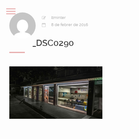
ltminter
8 de febrer de 2016
_DSC0290