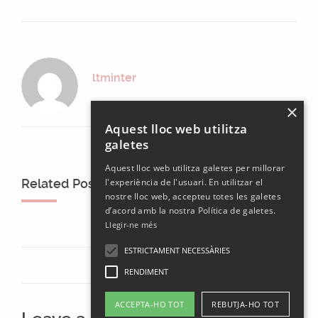
ltminter
×
Aquest lloc web utilitza
galetes
Aquest lloc web utilitza galetes per millorar
Related Posts
l'experiència de l'usuari. En utilitzar el
nostre lloc web, accepteu totes les galetes
d’acord amb la nostra Política de galetes.
Llegir-ne més
ESTRICTAMENT NECESSÀRIES
RENDIMENT
ACCEPTA-HO TOT
REBUTJA-HO TOT