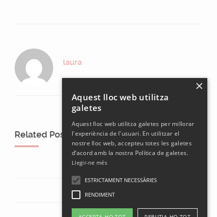
laura
×
Aquest lloc web utilitza
galetes
Aquest lloc web utilitza galetes per millorar
Related Posts
l'experiència de l'usuari. En utilitzar el
nostre lloc web, accepteu totes les galetes
d’acord amb la nostra Política de galetes.
Llegir-ne més
ESTRICTAMENT NECESSÀRIES
RENDIMENT
ACCEPTA-HO TOT
REBUTJA-HO TOT