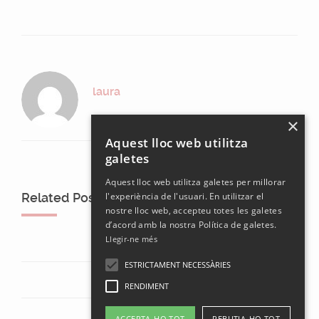
laura
×
Aquest lloc web utilitza
galetes
Aquest lloc web utilitza galetes per millorar
Related Posts
l'experiència de l'usuari. En utilitzar el
nostre lloc web, accepteu totes les galetes
d’acord amb la nostra Política de galetes.
Llegir-ne més
ESTRICTAMENT NECESSÀRIES
RENDIMENT
ACCEPTA-HO TOT
REBUTJA-HO TOT