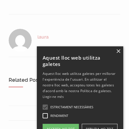
laura
×
Aquest lloc web utilitza
galetes
Aquest lloc web utilitza galetes per millorar
Related Posts
l'experiència de l'usuari. En utilitzar el
nostre lloc web, accepteu totes les galetes
d’acord amb la nostra Política de galetes.
Llegir-ne més
ESTRICTAMENT NECESSÀRIES
RENDIMENT
ACCEPTA-HO TOT
REBUTJA-HO TOT