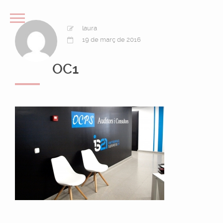
laura
19 de març de 2016
OC1