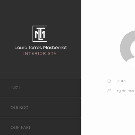
laura
INICI
19 de mar
QUI SOC
QUE FAIG