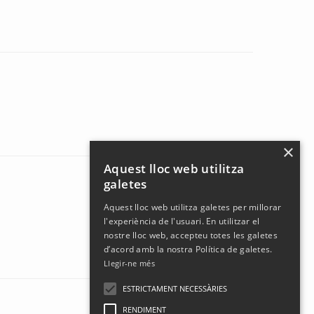
×
Aquest lloc web utilitza
galetes
Aquest lloc web utilitza galetes per millorar
l'experiència de l'usuari. En utilitzar el
nostre lloc web, accepteu totes les galetes
d’acord amb la nostra Política de galetes.
Llegir-ne més
ESTRICTAMENT NECESSÀRIES
RENDIMENT