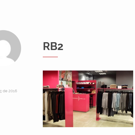
RB2
ç de 2016