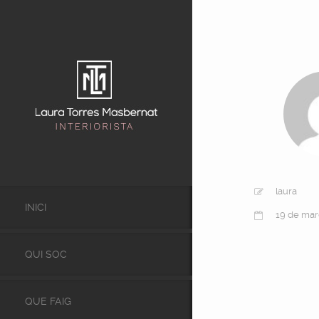
laura
INICI
19 de mar
QUI SOC
QUE FAIG