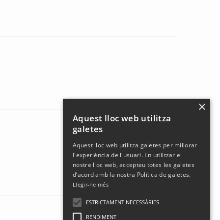
×
Aquest lloc web utilitza
galetes
Aquest lloc web utilitza galetes per millorar
l'experiència de l'usuari. En utilitzar el
nostre lloc web, accepteu totes les galetes
d’acord amb la nostra Política de galetes.
Llegir-ne més
ESTRICTAMENT NECESSÀRIES
RENDIMENT