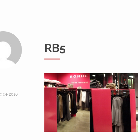
RB5
ç de 2016