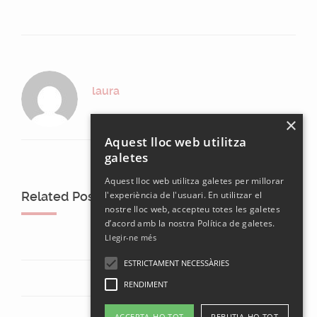
laura
×
Aquest lloc web utilitza
galetes
Aquest lloc web utilitza galetes per millorar
Related Posts
l'experiència de l'usuari. En utilitzar el
nostre lloc web, accepteu totes les galetes
d’acord amb la nostra Política de galetes.
Llegir-ne més
ESTRICTAMENT NECESSÀRIES
RENDIMENT
ACCEPTA-HO TOT
REBUTJA-HO TOT