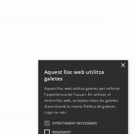
×
Aquest lloc web utilitza
galetes
Aquest lloc web utilitza galetes per millorar
l'experiència de l'usuari. En utilitzar el
nostre lloc web, accepteu totes les galetes
d’acord amb la nostra Política de galetes.
Llegir-ne més
ESTRICTAMENT NECESSÀRIES
RENDIMENT