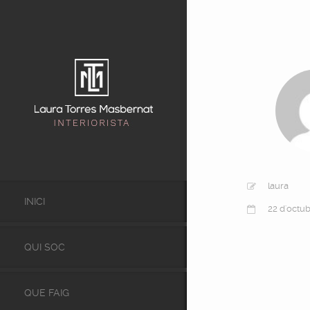
laura
INICI
22 d'octu
QUI SOC
QUE FAIG