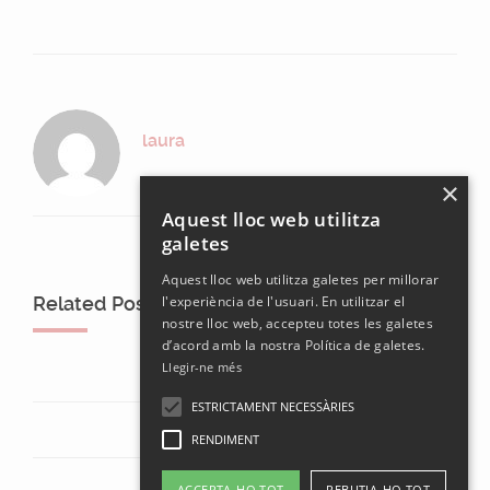
laura
×
Aquest lloc web utilitza
galetes
Aquest lloc web utilitza galetes per millorar
Related Posts
l'experiència de l'usuari. En utilitzar el
nostre lloc web, accepteu totes les galetes
d’acord amb la nostra Política de galetes.
Llegir-ne més
ESTRICTAMENT NECESSÀRIES
RENDIMENT
ACCEPTA-HO TOT
REBUTJA-HO TOT